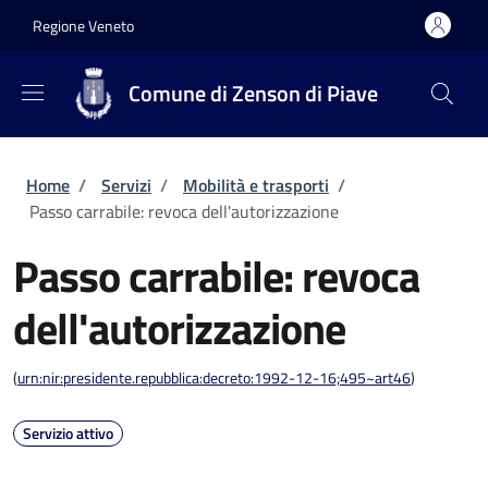
Salta al contenuto principale
Skip to footer content
Regione Veneto
Comune di Zenson di Piave
Briciole di pane
Home
/
Servizi
/
Mobilità e trasporti
/
Passo carrabile: revoca dell'autorizzazione
Passo carrabile: revoca
dell'autorizzazione
(
urn:nir:presidente.repubblica:decreto:1992-12-16;495~art46
)
Servizio attivo