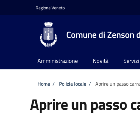
Salta al contenuto principale
Skip to footer content
Regione Veneto
Comune di Zenson d
Amministrazione
Novità
Servizi
Briciole di pane
Home
/
Polizia locale
/
Aprire un passo carra
Aprire un passo c