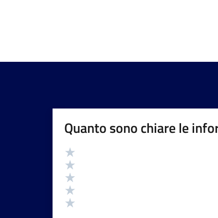
Quanto sono chiare le info
Valutazione
Valuta 5 stelle su 5
Valuta 4 stelle su 5
Valuta 3 stelle su 5
Valuta 2 stelle su 5
Valuta 1 stelle su 5