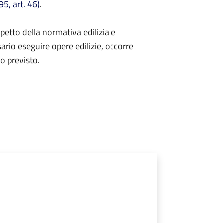
5, art. 46)
.
spetto della normativa edilizia e
sario eseguire opere edilizie, occorre
io
previsto.