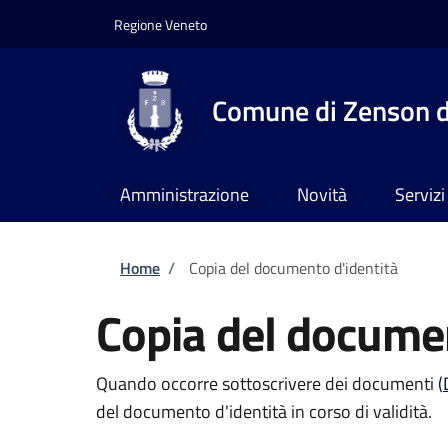
Salta al contenuto principale
Skip to footer content
Regione Veneto
Comune di Zenson d
Amministrazione
Novità
Servizi
Briciole di pane
Home
/
Copia del documento d'identità
Copia del documen
Quando occorre sottoscrivere dei documenti (
del documento d'identità in corso di validità.