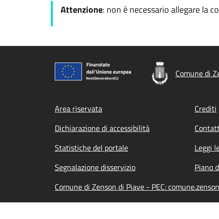
Attenzione
: non è necessario allegare la c
Comune di Ze
Footer menu
Area riservata
Crediti
Dichiarazione di accessibilità
Contatt
Statistiche del portale
Leggi l
Segnalazione disservizio
Piano d
Comune di Zenson di Piave - PEC: comune.zenson