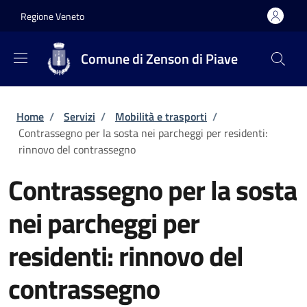
Salta al contenuto principale
Skip to footer content
Regione Veneto
Comune di Zenson di Piave
Briciole di pane
Home
/
Servizi
/
Mobilità e trasporti
/
Contrassegno per la sosta nei parcheggi per residenti:
rinnovo del contrassegno
Contrassegno per la sosta
nei parcheggi per
residenti: rinnovo del
contrassegno