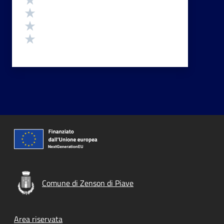
Valuta 3 stelle su 5
Valuta 2 stelle su 5
Valuta 1 stelle su 5
Comune di Zenson di Piave
Footer menu
Area riservata