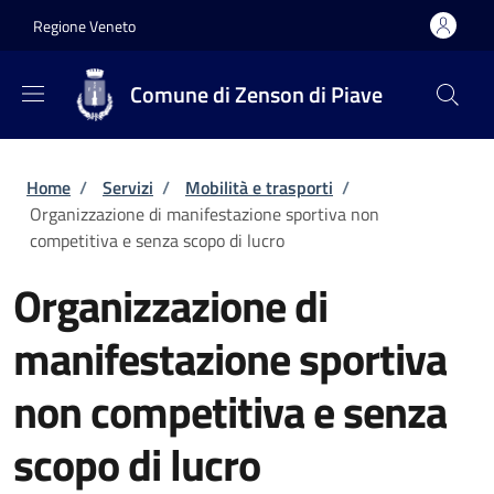
Salta al contenuto principale
Skip to footer content
Regione Veneto
Comune di Zenson di Piave
Briciole di pane
Home
/
Servizi
/
Mobilità e trasporti
/
Organizzazione di manifestazione sportiva non
competitiva e senza scopo di lucro
Organizzazione di
manifestazione sportiva
non competitiva e senza
scopo di lucro