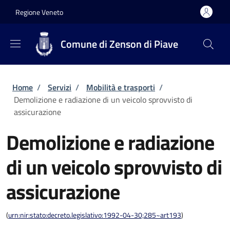
Salta al contenuto principale
Skip to footer content
Regione Veneto
Comune di Zenson di Piave
Briciole di pane
Home
/
Servizi
/
Mobilità e trasporti
/
Demolizione e radiazione di un veicolo sprovvisto di
assicurazione
Demolizione e radiazione
di un veicolo sprovvisto di
assicurazione
(
urn:nir:stato:decreto.legislativo:1992-04-30;285~art193
)