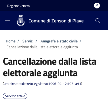
Salta al contenuto principale
Skip to footer content
Regione Veneto
Comune di Zenson di Piave
Briciole di pane
Home
/
Servizi
/
Anagrafe e stato civile
/
Cancellazione dalla lista elettorale aggiunta
Cancellazione dalla lista
elettorale aggiunta
(
urn:nir:stato:decreto.legislativo:1996-04-12;197~art1
)
Servizio attivo