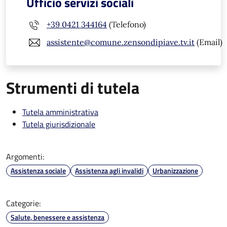
Ufficio servizi sociali
+39 0421 344164
(Telefono)
assistente@comune.zensondipiave.tv.it
(Email)
Strumenti di tutela
Tutela amministrativa
Tutela giurisdizionale
Argomenti:
Assistenza sociale
Assistenza agli invalidi
Urbanizzazione
Categorie:
Salute, benessere e assistenza