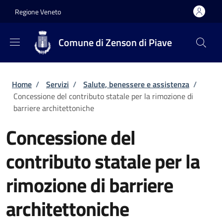
Salta al contenuto principale
Skip to footer content
Regione Veneto
Comune di Zenson di Piave
Briciole di pane
Home
/
Servizi
/
Salute, benessere e assistenza
/
Concessione del contributo statale per la rimozione di
barriere architettoniche
Concessione del
contributo statale per la
rimozione di barriere
architettoniche