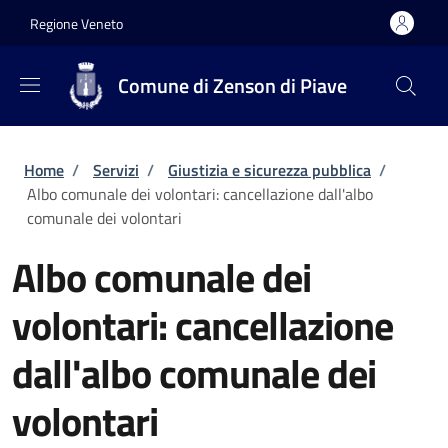
Salta al contenuto principale
Skip to footer content
Regione Veneto
Comune di Zenson di Piave
Briciole di pane
Home
/
Servizi
/
Giustizia e sicurezza pubblica
/
Albo comunale dei volontari: cancellazione dall'albo
comunale dei volontari
Albo comunale dei
volontari: cancellazione
dall'albo comunale dei
volontari