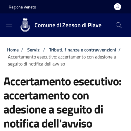
Salta al contenuto principale
Skip to footer content
Regione Veneto
Comune di Zenson di Piave
Briciole di pane
Home
/
Servizi
/
Tributi, finanze e contravvenzioni
/
Accertamento esecutivo: accertamento con adesione a
seguito di notifica dell'avviso
Accertamento esecutivo:
accertamento con
adesione a seguito di
notifica dell'avviso