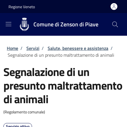
Salta al contenuto principale
Skip to footer content
Regione Veneto
Comune di Zenson di Piave
Briciole di pane
Home
/
Servizi
/
Salute, benessere e assistenza
/
Segnalazione di un presunto maltrattamento di animali
Segnalazione di un
presunto maltrattamento
di animali
(Regolamento comunale)
Servizio attivo