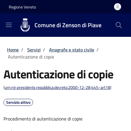
Salta al contenuto principale
Skip to footer content
Regione Veneto
Comune di Zenson di Piave
Briciole di pane
Home
/
Servizi
/
Anagrafe e stato civile
/
Autenticazione di copie
Autenticazione di copie
(
urn:nir:presidente.repubblica:decreto:2000-12-28;445~art18
)
Servizio attivo
Procedimento di autenticazione di copie