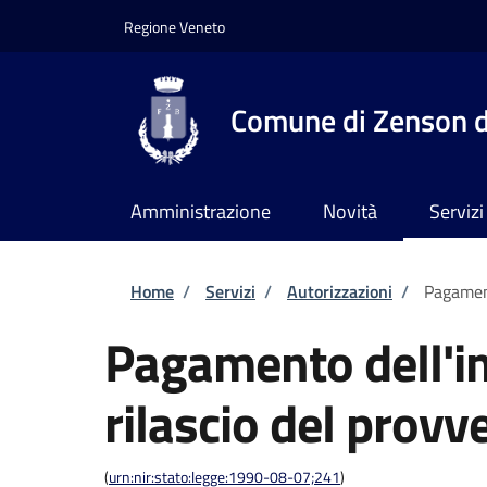
Salta al contenuto principale
Skip to footer content
Regione Veneto
Comune di Zenson d
Amministrazione
Novità
Servizi
Briciole di pane
Home
/
Servizi
/
Autorizzazioni
/
Pagament
Pagamento dell'im
rilascio del provv
(
urn:nir:stato:legge:1990-08-07;241
)