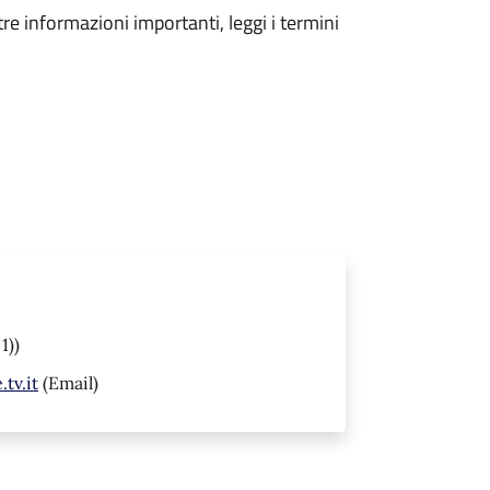
tre informazioni importanti, leggi i termini
1))
tv.it
(Email)