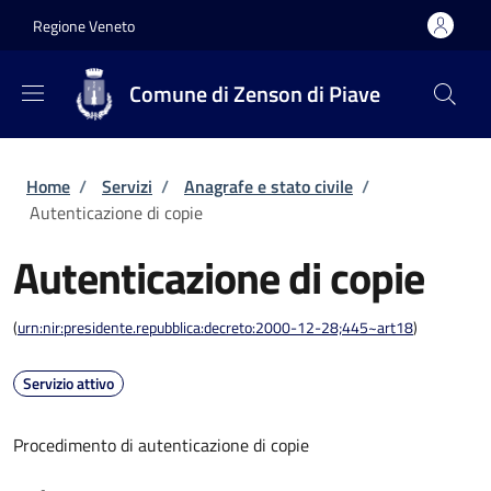
Salta al contenuto principale
Skip to footer content
Regione Veneto
Comune di Zenson di Piave
Briciole di pane
Home
/
Servizi
/
Anagrafe e stato civile
/
Autenticazione di copie
Autenticazione di copie
(
urn:nir:presidente.repubblica:decreto:2000-12-28;445~art18
)
Servizio attivo
Procedimento di autenticazione di copie