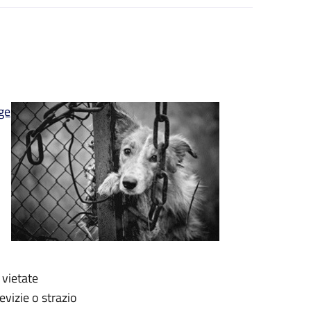
ge
 vietate
vizie o strazio