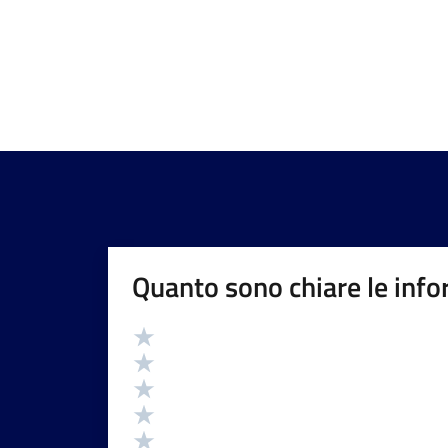
Quanto sono chiare le info
Valutazione
Valuta 5 stelle su 5
Valuta 4 stelle su 5
Valuta 3 stelle su 5
Valuta 2 stelle su 5
Valuta 1 stelle su 5