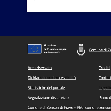
Comune di Ze
Footer menu
Area riservata
Crediti
Dichiarazione di accessibilità
Contatt
Statistiche del portale
Leggi l
Segnalazione disservizio
Piano d
Comune di Zenson di Piave - PEC: comune.zenson