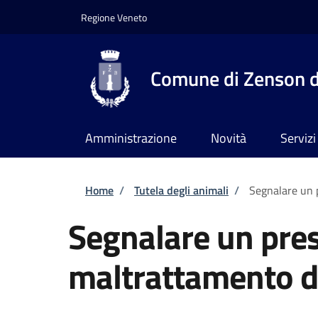
Salta al contenuto principale
Skip to footer content
Regione Veneto
Comune di Zenson d
Amministrazione
Novità
Servizi
Briciole di pane
Home
/
Tutela degli animali
/
Segnalare un 
Segnalare un pre
maltrattamento d