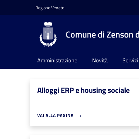
Salta al contenuto principale
Skip to footer content
Regione Veneto
Comune di Zenson d
Amministrazione
Novità
Servizi
Alloggi ERP e housing sociale
VAI ALLA PAGINA